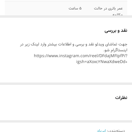
عمر باتری در حالت
۵ ساعت
مکالمه
عمر باتری در حالت
۴ تا ۵ ساعت
نقد و بررسی
موسیقی
جهت تماشای ویدئو نقد و برسی و اطلاعات بیشتر وارد لینک زیر در
درگاه های ارتباطی
USB Type C
اینستاگرام شو.
https://www.instagram.com/reel/DFdajMFIpfP/?
igsh=aXoxc2NwaXdweDd0
زمان مورد نیاز برای
۲ ساعت
شارژ
نسخه بلوتوث
۵.۳
نظرات
رابط ها
USB Type C
مدت زمان شارژ
۱ ساعت
شدن گوشی
دسته‌بندی
:
ایرپاد
مناسب برای
آقایان و بانوان