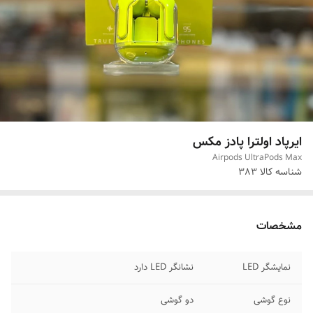
ایرپاد اولترا پادز مکس
Airpods UltraPods Max
شناسه کالا
383
مشخصات
نمایشگر LED
نشانگر LED دارد
نوع گوشی
دو گوشی