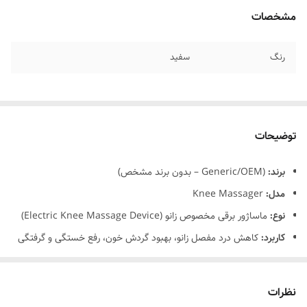
مشخصات
رنگ
سفید
توضیحات
برند:
(Generic/OEM – بدون برند مشخص)
مدل:
Knee Massager
نوع:
ماساژور برقی مخصوص زانو (Electric Knee Massage Device)
کاربرد:
کاهش درد مفصل زانو، بهبود گردش خون، رفع خستگی و گرفتگی
عضلات اطراف زانو
توان موتور:
کم‌صدا و مناسب برای استفاده روزانه
نظرات
حالت‌ها:
چند سطح ماساژ (لرزش، گرما، فشار ملایم)