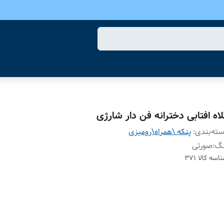
لاه افتابی دخترانه فن دار شارژی
ته‌بندی
:
پنکه \همراه\رومیزی
نگ
:
صورتی
اسه کالا
371