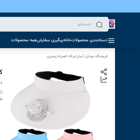
دسته‌بندی محصولات
خانه
پیگیری سفارش
همه محصولات
فروشگاه موبایل آرمان
/
پنکه \همراه\رومیزی
ک
دس
ر
شن