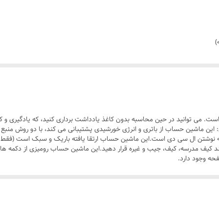
ب، تقسیم، درصد، حافظه)
 می توانید در حین محاسبه بدون کاغذ یادداشت برداری کنید، که یادگیری و کا
احت تر است.قدرت دوگانه و صفحه نمایش 12 رقمی: این ماشین حساب از باتری و انرژی خورشیدی پشتیبانی می کن
ره
ند کیف مدرسه، کیف، جیب و غیره قرار دهید.این ماشین حساب رومیزی از دکمه های
لم
حه وجود دارد.