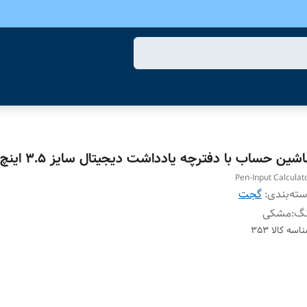
شین حساب با دفترچه یادداشت دیجیتال سایز 3.5 اینچ
Pen-Input Calculat
ته‌بندی
:
گجت
نگ
:
مشکی
اسه کالا
353