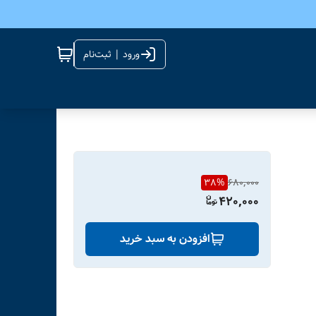
ورود | ثبت‌نام
38
%
680,000
420,000
افزودن به سبد خرید