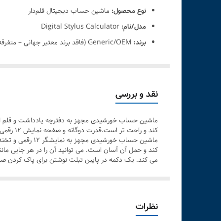
نوع محصول:
ماشین حساب دیجیتال قلم‌دار
مدل/نام:
Digital Stylus Calculator
برند:
Generic/OEM (فاقد برند معتبر جهانی – متفرقه)
ویژگی‌ها:
مجهز به قلم دیجیتال برای ورود داده‌ها
صفحه‌نمایش LCD با قابلیت نوشتن و محاسبه همزمان
نقد و بررسی
انجام محاسبات پایه و پیشرفته (جمع، تفریق، ضر
ماشین حساب خورشیدی مجهز به دفترچه یادداشت و قلم است.
طراحی مدرن و قابل حمل
کند و ر
مناسب برای دانشجویان، مهندسان و استفاده روزم
کند و حمل آن آسان است. می توانید آن را در هر جایی مان
کاربرد:
محاسبات سریع و یادداشت‌برداری دیجیتال با ق
می کند. یک دکمه در پایین تبلت نوشتن برای پاک کردن صف
منبع تغذیه:
باتری (معمولاً دکمه‌ای یا AAA بسته به مدل)
رنگ‌بندی:
مشکی / سفید / نقره‌ای (بسته به موجودی)
نظرات