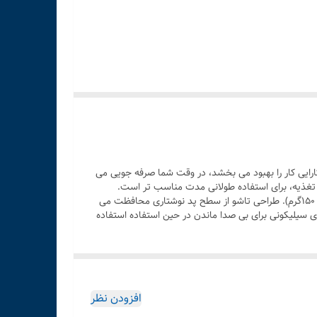
رایی کار را بهبود می بخشد، در وقت شما صرفه جویی می
د، با دو روش منبع تغذیه، برای استفاده طولانی مدت مناسب تر است.
ماشین حساب خورشیدی مجهز به نمایشگر 12 رقمی و تخته نوشتن ال سی دی است.این ماشین حساب ارتقا یافته باریک و سبک است (فقط 150گرم). طراحی تاشو از سطح پد نوشتاری محافظت می
 سیلیکونی برای بی صدا ماندن در حین استفاده استفاده
افزودن نظر