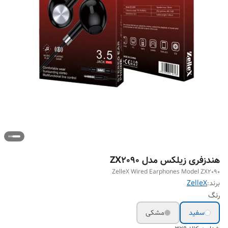
هندزفری زیلکس مدل ZX2090
ZelleX Wired Earphones Model ZX2090
برند:
ZelleX
رنگ
سفید
مشکی