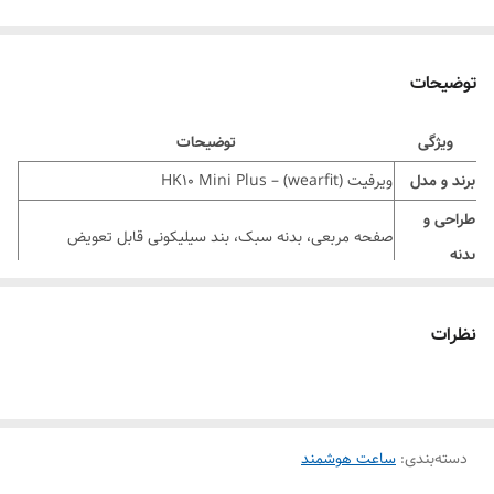
توضیحات
ویژگی
توضیحات
برند و مدل
ویرفیت (wearfit) – HK10 Mini Plus
طراحی و
صفحه مربعی، بدنه سبک، بند سیلیکونی قابل تعویض
بدنه
نمایشگر AMOLED لمسی 1.75 اینچ، رزولوشن 485×520
صفحه‌نمایش
پیکسل، منوی سه‌بعدی (3D Visual Menu)
نظرات
اتصال
بلوتوث نسخه 5.3، قابلیت اتصال به گوشی‌های اندروید و iOS
امکانات
پشتیبانی از تماس بلوتوثی و دفترچه تلفن
تماس
دسته‌بندی
:
ساعت هوشمند
سنجش ضربان قلب، پایش اکسیژن خون (SpO2)، گام‌شمار،