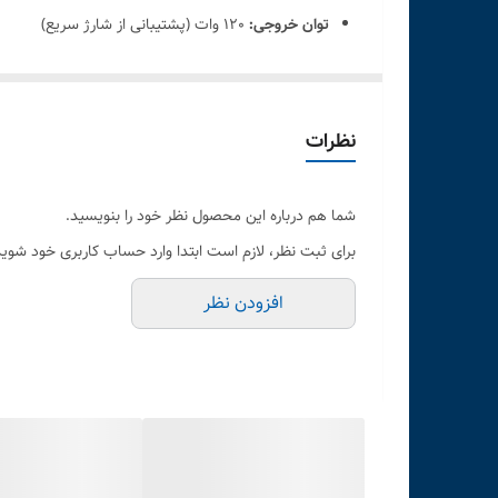
توان خروجی:
120 وات (پشتیبانی از شارژ سریع)
تعداد پورت‌ها:
2 یا 3 پورت (USB / USB‑C بسته به مدل)
پروتکل‌های شارژ سریع:
QC3.0 / PD / SCP / FCP (بسته به نسخه)
ولتاژ ورودی:
12V–24V مناسب خودرو و کامیون
نظرات
جنس بدنه:
آلیاژ آلومینیوم + ABS مقاوم
شما هم درباره این محصول نظر خود را بنویسید.
برای ثبت نظر، لازم است ابتدا وارد حساب کاربری خود شوید
افزودن نظر