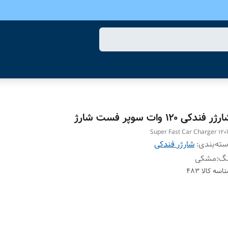
ژر فندکی ۱۲۰ وات سوپر فست شارژ
Super Fast Car Charger 12
ته‌بندی
:
شارژر فندکی
نگ
:
مشکی
اسه کالا
483