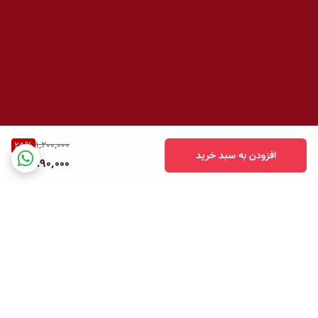
1,200,000
25
%
افزودن به سبد خرید
890,000
برگشت به بالا