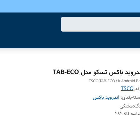
دروید باکس تسکو مدل TAB-ECO
TSCO TAB-ECO 4K Android B
ند:
TSCO
ته‌بندی
:
اندروید باکس
نگ
:
مشکی
اسه کالا
292