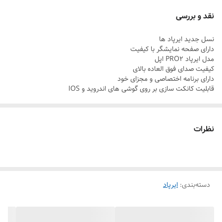
مناسب برای: کاربری عمومی، مکالمه، ورزش منابع:
نقد و بررسی
🔊
کیفیت صدا
نسل جدید ایرپاد ها
درایور
10mm
دارای صفحه نمایشگر با کیفیت
صدای شفاف + باس مناسب منابع:
مدل ایرپاد PRO2 اپل
کیفیت صدای فوق العاده بالای
🎤
میکروفون و تماس
دارای برنامه اختصاصی و مجزای خود
ENC Noise Cancelling
(حذف نویز میکروفون)
قابلیت کانکت سازی بر روی گوشی های اندروید و IOS
قابلیت
مکالمه مستقیم
منابع:
📶
اتصال
نظرات
بلوتوث
5.0
برد اتصال:
10 متر
پشتیبانی از
اعلانات فارسی
پشتیبانی از
GPS
منابع:
دسته‌بندی
:
ایرپاد
🔋
باتری و شارژ
ظرفیت هر ایرفون:
نامشخص
(در منابع ذکر نشده)