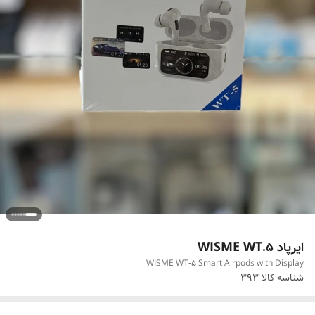
ایرپاد WISME WT.5
WISME WT‑5 Smart Airpods with Display
شناسه کالا
393