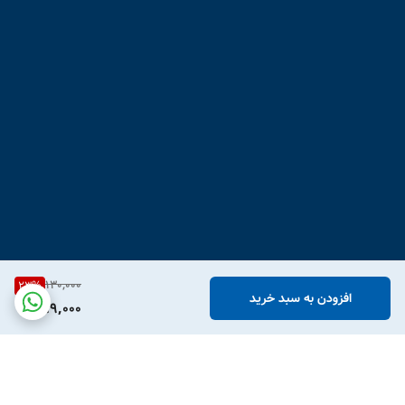
130,000
23
%
افزودن به سبد خرید
99,000