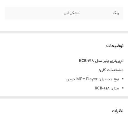
رنگ
مشکی آبی
توضیحات
ام‌پی‌تری پلیر مدل KCB‑618
مشخصات کلی:
نوع محصول: MP3 Player خودرو
مدل:
KCB‑618
برند:
غیربرند / OEM
نوع اتصال: فندکی / USB
نظرات
مناسب برای خودروهای 12V و 24V
مشخصات فنی: