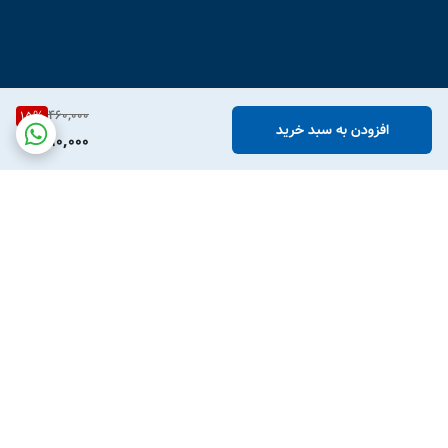
460,000
15
%
افزودن به سبد خرید
390,000
برگشت به بالا