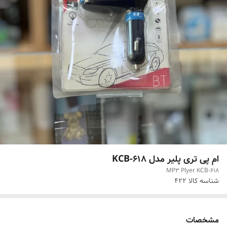
ام پی تری پلیر مدل KCB-618
MP3 Plyer KCB-618
شناسه کالا
422
مشخصات