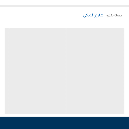
پشتیبانی از حافظه:
Micro SD / TF Card
پورت USB:
دسته‌بندی
:
شارژر فندکی
دارد (برای پخش موسیقی یا شارژ سبک)
فرمت‌های قابل پخش:
MP3 و فرمت‌های رایج مشابه
نمایشگر:
LED کوچک (بسته به نسخه)
کنترل‌ها:
پخش / توقف
تعویض آهنگ
تنظیم صدا
رادیو FM:
دارد (در برخی نسخه‌ها)
ورودی AUX:
ممکن است داشته باشد (بسته به نسخه)
ویژگی‌ها:
طراحی کوچک و سبک
نصب آسان بدون نیاز به تنظیمات
مناسب برای خودروهای فاقد پخش USB یا بلوتوث