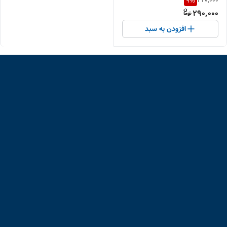
320,000
9
%
290,000
افزودن به سبد