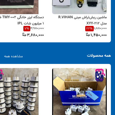
ماشین ریش‌تراش مینی R.VIHAN
دستگاه 
مدل XYY-212
۱ میلیون شات IPL
3,980,000
1,880,000
7
%
22
%
3,680,000
1,450,000
همه محصولات
مشاهده همه