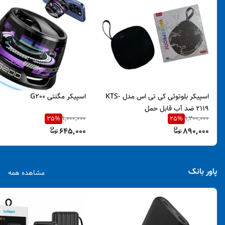
اسپیکر بلوتوثی کی تی اس مدل KTS-
اسپیکر مگنتی G200
2119 ضد آب قابل حمل
1,000,000
1,200,000
35
%
25
%
645,000
890,000
پاور بانک
مشاهده همه