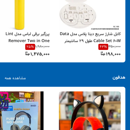
کابل شارژ سریع دیتا پلاس مدل Data
پرزگیر برقی لباس مدل Lint
Cable Set 60W طول ۲۹ سانتیمتر
Remover Two in One
1,980,000
350,000
25
%
43
%
1,475,000
198,000
هدفون
مشاهده همه