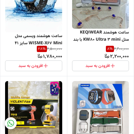
ساعت هوشمند KEQIWEAR
ساعت هوشمند ویسمی مدل
مدل KW80 Ultra 3 mini با بند
WISME-X67 Mini سایز ۴۱
سیلیکونی
2,500,000
2,400,000
28
%
8
%
میلی‌متری
1,780,000
2,200,000
افزودن به سبد
افزودن به سبد