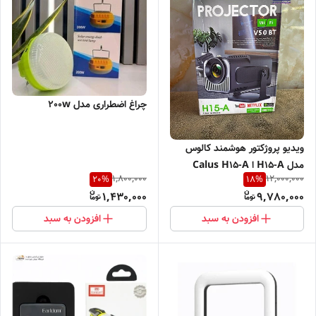
چراغ اضطراری مدل 200w
ویدیو پروژکتور هوشمند کالوس
مدل H15-A ا Calus H15-A
1,800,000
12,000,000
20
%
18
%
projector with a white
1,430,000
9,780,000
casing
افزودن به سبد
افزودن به سبد