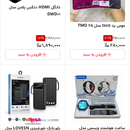
دانگل HDMI دتکس پلاس مدل
DWD01
موس پد tsco مدل TMO 25
2,280,000
350,000
17
%
20
%
1,890,000
280,000
افزودن به سبد
افزودن به سبد
ساعت هوشمند ویسمی مدل
پاوربانک خورشیدی LOVESN مدل