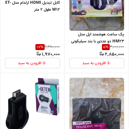
کابل تبدیل HDMI ارلدام مدل ET-
W12 طول ۲ متر
پک ساعت هوشمند اپل مدل
HM23 دو عددی با بند سیلیکونی
2,380,000
3,000,000
17
%
5
%
1,970,000
2,850,000
افزودن به سبد
افزودن به سبد