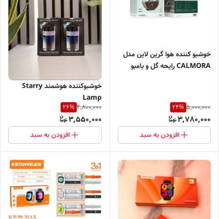
خوشبو کننده هوا گرین لاین مدل
CALMORA رایحه گل و بامبو
جنگلی عمیق
خوشبوکننده هوشمند Starry
Lamp
4,800,000
5,000,000
26
%
24
%
3,550,000
3,780,000
افزودن به سبد
افزودن به سبد