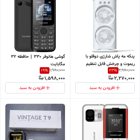
پنکه مه پاش شارژی دوقلو با
گوشی هانوفر 330 | حافظه 32
ریموت و چرخش قابل تنظیم
مگابایت
1,980,000
2,980,000
19
%
23
%
1,598,000
2,270,000
افزودن به سبد
افزودن به سبد