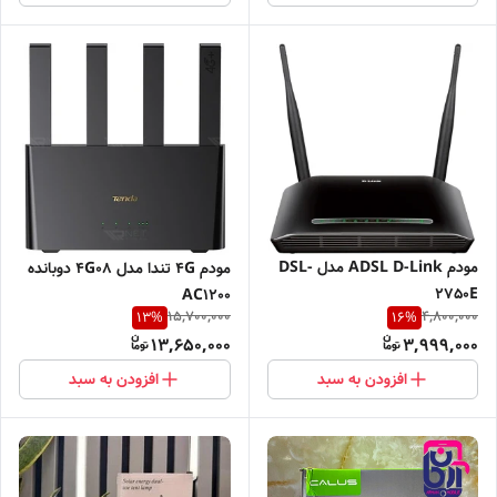
مودم ADSL D-Link مدل DSL-
مودم ۴G تندا مدل 4G08 دوبانده
2750E
AC1200
15,700,000
4,800,000
13
%
16
%
13,650,000
3,999,000
افزودن به سبد
افزودن به سبد