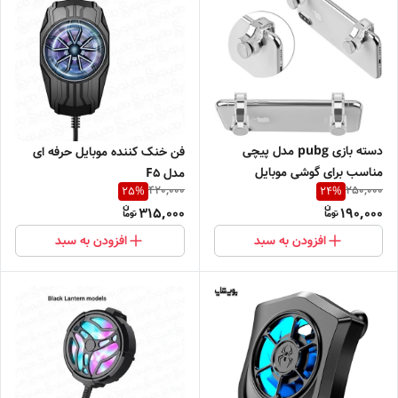
دسته بازی pubg مدل پیچی
فن خنک کننده موبایل حرفه ای
مناسب برای گوشی موبایل
مدل F5
420,000
250,000
25
%
24
%
315,000
190,000
افزودن به سبد
افزودن به سبد