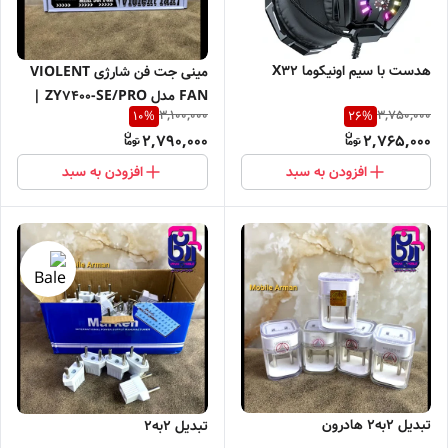
هدست با سیم اونیکوما X32
مینی جت فن شارژی VIOLENT
FAN مدل ZY7400-SE/PRO |
3,100,000
3,750,000
10
%
26
%
دمنده و مکنده توربو براشلس
2,790,000
2,765,000
افزودن به سبد
افزودن به سبد
تبدیل 2به2 هادرون
تبدیل 2به2