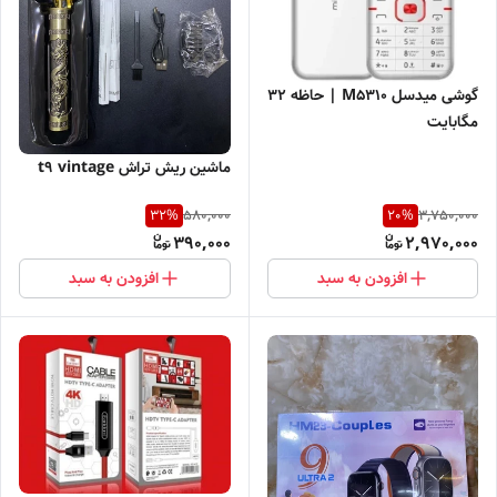
گوشی میدسل M5310 | حاظه 32
مگابایت
ماشین ریش تراش t9 vintage
580,000
3,750,000
32
%
20
%
390,000
2,970,000
افزودن به سبد
افزودن به سبد