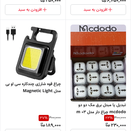
250,000
6,450,000
4000mAh)
افزودن به سبد
افزودن به سبد
چراغ قوه شارژی چندکاره سی او بی
مدل Magnetic Light
تبدیل یا مبدل برق مک دو دو
mcdodo چراغ دار مدل m 03
300,000
300,000
37
%
23
%
16A با طراحی بسیار زیبا
189,000
230,000