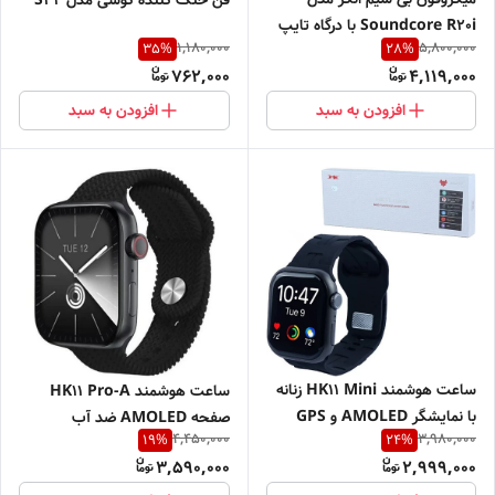
فن خنک کننده گوشی مدل S32
Soundcore R20i با درگاه تایپ
1,180,000
5,800,000
35
%
28
%
سی
762,000
4,119,000
افزودن به سبد
افزودن به سبد
ساعت هوشمند HK11 Mini زنانه
ساعت هوشمند HK11 Pro-A
با نمایشگر AMOLED و GPS
صفحه AMOLED ضد آب
4,450,000
3,980,000
19
%
24
%
3,590,000
2,999,000