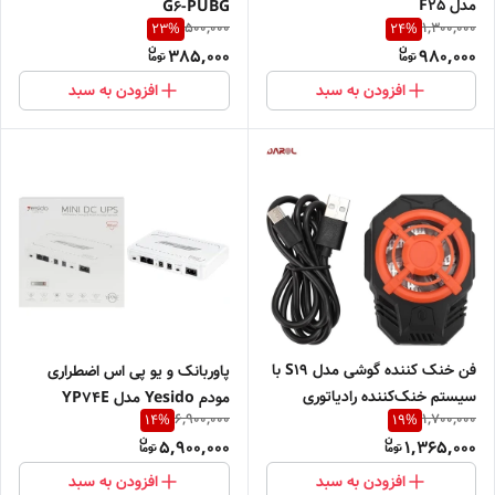
مدل F25
G6-PUBG
500,000
1,300,000
23
%
24
%
385,000
980,000
افزودن به سبد
افزودن به سبد
فن خنک کننده گوشی مدل S19 با
پاوربانک و یو پی اس اضطراری
سیستم خنک‌کننده رادیاتوری
مودم Yesido مدل YP74E
6,900,000
1,700,000
14
%
19
%
5,900,000
1,365,000
افزودن به سبد
افزودن به سبد