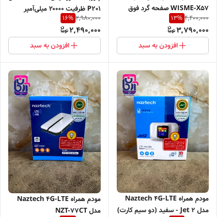
WISME-X57 صفحه گرد فوق
P201 ظرفیت ۲۰۰۰۰ میلی‌آمپر
2,980,000
4,400,000
16
%
13
%
باریک ضد آب
2,490,000
3,790,000
افزودن به سبد
افزودن به سبد
مودم همراه Naztech 4G-LTE
مودم همراه Naztech 4G-LTE
مدل Jet 2 - سفید (دو سیم کارت)
مدل NZT-77CT