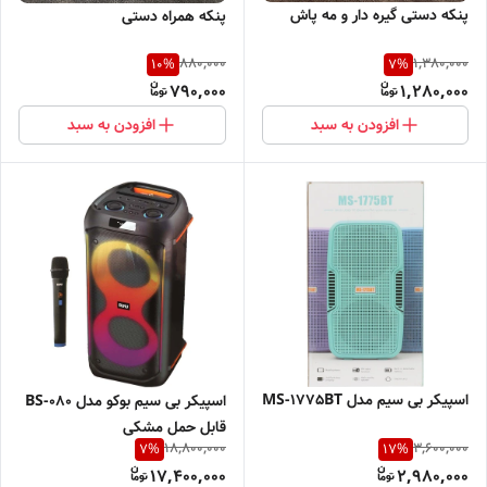
پنکه دستی گیره دار و مه پاش
پنکه همراه دستی
880,000
1,380,000
10
%
7
%
790,000
1,280,000
افزودن به سبد
افزودن به سبد
اسپیکر بی سیم مدل MS-1775BT
اسپیکر بی سیم بوکو مدل BS-080
قابل حمل مشکی
18,800,000
3,600,000
7
%
17
%
17,400,000
2,980,000