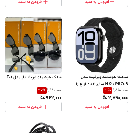
افزودن به سبد
افزودن به سبد
ساعت هوشمند ویرفیت مدل
عینک هوشمند ایرپاد دار مدل F01
HK11 PRO-B سایز ۲.۰۲ اینچ با
1,480,000
4,850,000
36
%
21
%
بند سیلیکونی
943,000
3,790,000
افزودن به سبد
افزودن به سبد