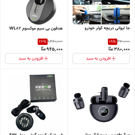
جا لیوانی دریچه کولر خودرو
هدفون بی سیم موکسوم WL82
1,280,000
470,000
26
%
19
%
945,000
380,000
افزودن به سبد
افزودن به سبد
میکروفون بی سیم انکر مدل