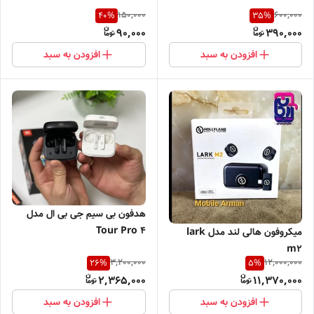
150,000
600,000
40
%
35
%
90,000
390,000
افزودن به سبد
افزودن به سبد
هدفون بی سیم جی بی ال مدل
Tour Pro 4
میکروفون هالی لند مدل lark
m2
3,200,000
12,000,000
26
%
5
%
2,365,000
11,370,000
افزودن به سبد
افزودن به سبد