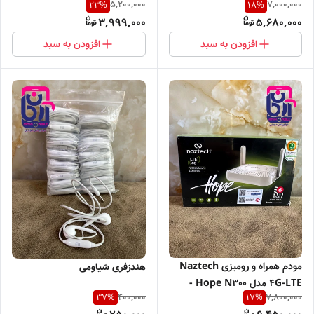
5,200,000
7,000,000
23
%
18
%
3,999,000
5,680,000
افزودن به سبد
افزودن به سبد
مودم همراه و رومیزی Naztech
هندزفری شیاومی
4G-LTE مدل Hope N300 -
400,000
7,800,000
37
%
17
%
سفید (با ظرفیت باتری