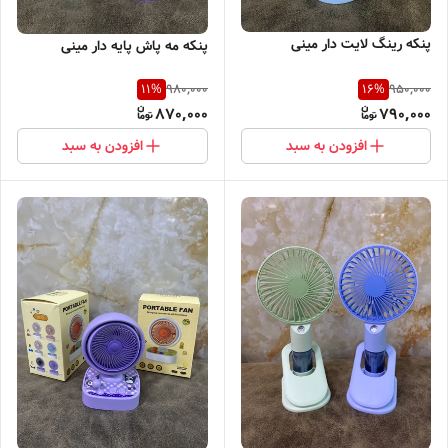
پنکه رینگ لایت دار مینی
پنکه مه پاش پایه دار مینی
980,000
950,000
11
%
16
%
870,000
790,000
افزودن به سبد
افزودن به سبد