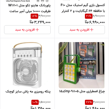
کنسول بازی گیم استیک مدل F10
پاوربانک هاینو تکو مدل W1701
با حافظه ۶۴ گیگابایت و ۲ کنترلر
ظرفیت 10000 میلی آمپر ساعت
3,900,000
8,900,000
16
%
21
%
3,249,000
6,990,000
افزودن به سبد
افزودن به سبد
چراغ اضطراری مدل ny-9805کد15
پنکه رومیزی مه پاش سایز کوچک
1,500,000
2,000,000
10
%
26
%
1,350,000
1,480,000