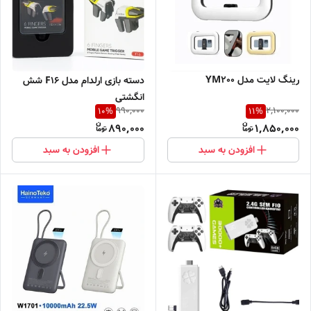
رینگ لایت مدل YM200
دسته بازی ارلدام مدل F16 شش
انگشتی
990,000
2,100,000
10
%
11
%
890,000
1,850,000
افزودن به سبد
افزودن به سبد