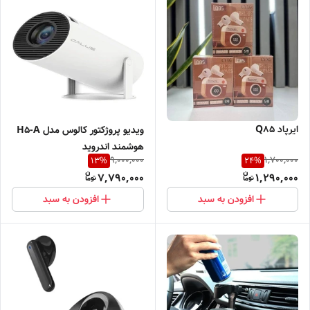
ایرپاد Q85
ویدیو پروژکتور کالوس مدل H5-A
هوشمند اندروید
9,000,000
1,700,000
13
%
24
%
7,790,000
1,290,000
افزودن به سبد
افزودن به سبد