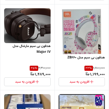
هدفون بی سیم مارشال مدل
Major IV
هدفون بی سیم مدل ZB660
2,300,000
1,800,000
35
%
33
%
1,489,000
1,199,000
افزودن به سبد
افزودن به سبد