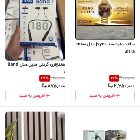
ساعت هوشمند jsyes مدل m100
ultra
هندزفری گردنی هنین مدل Band
1
1,200,000
3,000,000
27
%
21
%
875,000
2,350,000
افزودن به سبد
افزودن به سبد