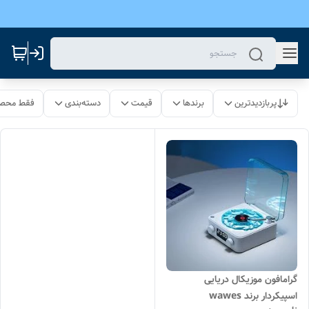
پربازدیدترین
برندها
قیمت
دسته‌بندی
فقط محصو
گرامافون موزیکال دریایی
اسپیکردار برند wawes