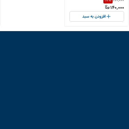
170,000
17
%
140,000
افزودن به سبد