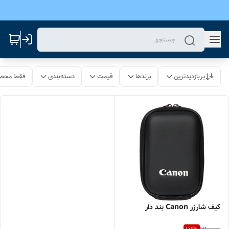
پربازدیدترین
برندها
قیمت
دسته‌بندی
فقط محصو
کیف شارژر Canon بند دار