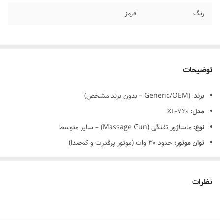
رنگ
قرمز
توضیحات
برند:
(Generic/OEM – بدون برند مشخص)
مدل:
XL-720
نوع:
ماساژور تفنگی (Massage Gun) – سایز متوسط
توان موتور:
حدود 30 وات (موتور پرقدرت و کم‌صدا)
سرعت ضربه:
1200 تا 3200 ضربه در دقیقه (RPM)
سطوح سرعت:
4 تا 6 حالت قابل تنظیم
نظرات
باتری:
ظرفیت 2400mAh – قابل شارژ
زمان کارکرد:
2 تا 3 ساعت استفاده مداوم