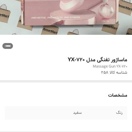
ماساژور تفنگی مدل YX-720
Massage Gun YX-720
شناسه کالا
258
مشخصات
رنگ
سفید