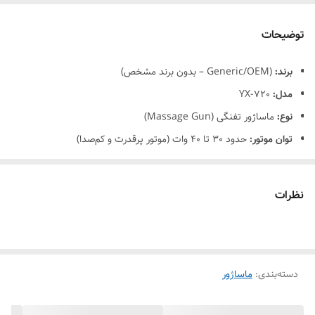
توضیحات
برند:
(Generic/OEM – بدون برند مشخص)
مدل:
YX-720
نوع:
ماساژور تفنگی (Massage Gun)
توان موتور:
حدود 30 تا 40 وات (موتور پرقدرت و کم‌صدا)
سرعت ضربه:
1200 تا 3200 ضربه در دقیقه (RPM)
سطوح سرعت:
4 تا 6 حالت قابل تنظیم
نظرات
باتری:
ظرفیت حدود 2400mAh – قابل شارژ
زمان کارکرد:
2 تا 3 ساعت استفاده مداوم
زمان شارژ:
حدود 3 ساعت
دسته‌بندی
نوع شارژ:
Type-C یا Micro USB (بسته به سری تولید)
:
ماساژور