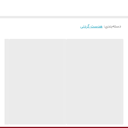
زمان آماده‌به‌کار:
بیش از 100 ساعت
زمان شارژ:
حدود 2 ساعت
دسته‌بندی
:
پاسخ فرکانسی:
20Hz – 20kHz
هدست گردنی