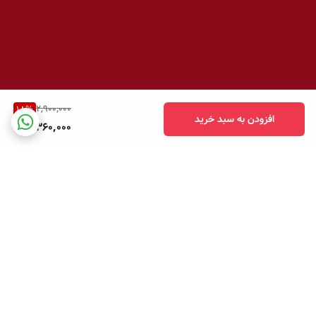
2,900,000
18
%
افزودن به سبد خرید
2,360,000
برگشت به بالا