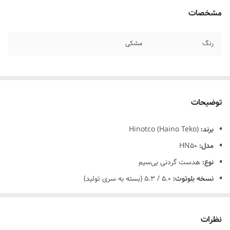
مشخصات
رنگ
مشکی
توضیحات
برند:
Hinotco (Haino Teko)
مدل:
HN50
نوع:
هدست گردنی بی‌سیم
نسخه بلوتوث:
5.0 / 5.3 (بسته به سری تولید)
برد اتصال:
حدود 10 متر
ظرفیت باتری:
حدود 250 میلی‌آمپر ساعت
نظرات
زمان پخش موسیقی:
تا 50 ساعت