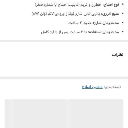
نوع اصلاح:
خط‌زن و تریم (قابلیت اصلاح با شماره صفر)
منبع انرژی:
باتری قابل شارژ (ولتاژ ورودی 5V، توان 5W)
مدت زمان شارژ:
حدود 2 ساعت
مدت زمان استفاده:
تا 2 ساعت پس از شارژ کامل
طول اصلاح:
از 0.1 تا 3 میلی‌متر (مناسب برای اصلاح کوتاه و دقیق)
تیغه‌ها:
ضدزنگ، خودتیز شونده، مناسب برای اصلاح خشک و مرطوب
نظرات
طراحی:
ارگونومیک، سبک و قابل حمل برای استفاده روزمره
دسته‌بندی
:
ماشین اصلاح