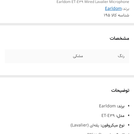
Earldom ET-E39 Wired Lavalier Microphone
برند:
Earldom
شناسه کالا
195
مشخصات
رنگ
مشکی
توضیحات
برند:
Earldom
مدل:
ET-E39
نوع میکروفون:
یقه‌ای (Lavalier)