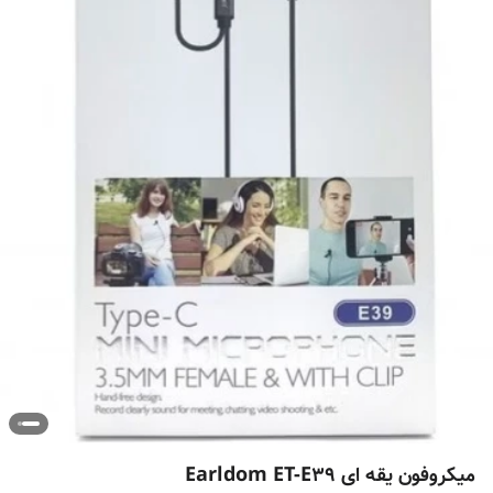
میکروفون یقه ای Earldom ET-E39