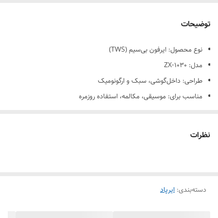
توضیحات
نوع محصول: ایرفون بی‌سیم (TWS)
مدل: ZX‑1030
طراحی: داخل‌گوشی، سبک و ارگونومیک
مناسب برای: موسیقی، مکالمه، استفاده روزمره
اتصال
نوع اتصال: بلوتوث
نظرات
نسخه بلوتوث: 5.0 یا 5.1 (بسته به سری تولید)
برد اتصال: حدود ۱۰ متر
قابلیت اتصال خودکار (Auto Pairing)
سازگار با Android و iOS
دسته‌بندی
:
ایرپاد
باتری و شارژ