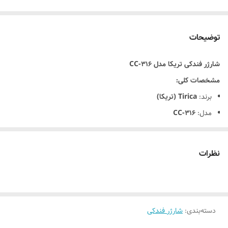
توضیحات
شارژر فندکی تریکا مدل CC‑316
مشخصات کلی:
برند:
Tirica (تریکا)
مدل:
CC‑316
نوع محصول: شارژر فندکی خودرو
مناسب برای خودروهای 12V و 24V
نظرات
مشخصات فنی:
تعداد پورت خروجی:
2 عدد USB
توان خروجی:
حدود 18W (بسته به نسخه)
دسته‌بندی
:
جریان خروجی:
تا 3.1A
شارژر فندکی
ولتاژ ورودی:
12V–24V