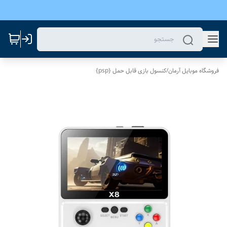
فروشگاه موبایل آرمان
/
کنسول بازی قابل حمل {psp}