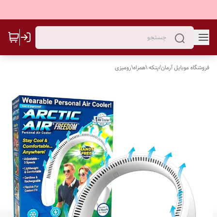
فروشگاه موبایل آرمان
/
پنکه \همراه\رومیزی