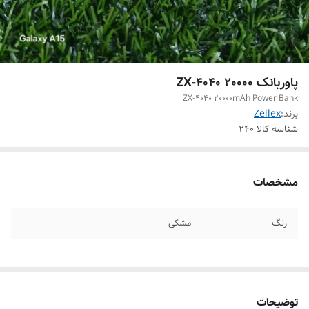
پاوربانک 20000 ZX-4040
ZX-4040 20000mAh Power Bank
برند:
Zellex
شناسه کالا
240
مشخصات
رنگ
مشکی
توضیحات