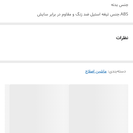
جنس بدنه
ABS.جنس تیغه استیل ضد زنگ و مقاوم در برابر سایش
ظرفیت باطری
۵۰۰ میلی آمپر
نظرات
زمان کارکرد
حدود ۶۰ دقیقه
ویژگی بارز
استاندارد IPX7 waterproof ضدآب
دسته‌بندی
:
ماشین اصلاح
مدل موتور
FF_180
توان
5w
درگاه شارژ
Type c