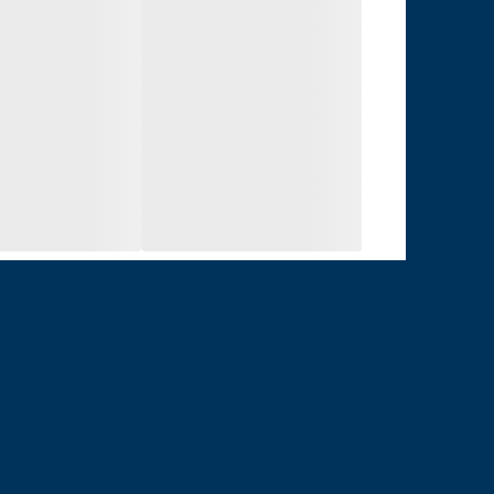
زمان مکالمه: ۲ تا ۳ ساعت
درگاه شارژ: Type‑C یا Micro USB (بسته به نسخه)
ویژگی‌ها
کنترل لمسی (Touch Control)
میکروفون داخلی برای مکالمه
کیفیت صدای مناسب برای محصولات اقتصادی
طراحی سبک و راحت
مناسب برای استفاده طولانی‌مدت
محتویات بسته
دو ایرفون P40 Pro
کیس شارژ
کابل شارژ
دفترچه راهنما