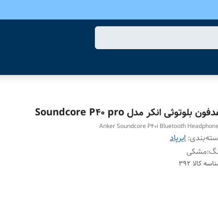
فون بلوتوثی انکر مدل Soundcore P40 pro
Anker Soundcore P40i Bluetooth Headphon
ته‌بندی
:
ایرپاد
نگ
:
مشکی
اسه کالا
392