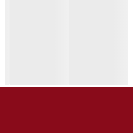
کاربرد:
مناسب برای کارهای خانگی، تعمیرات سبک و استفاده روزمره
قابل استفاده در منزل، دفتر کار یا کارگاه
منبع تغذیه:
باتری لیتیومی قابل شارژ (USB یا آداپتور)
رنگ‌بندی:
مشکی / قرمز / نقره‌ای (بسته به موجودی)