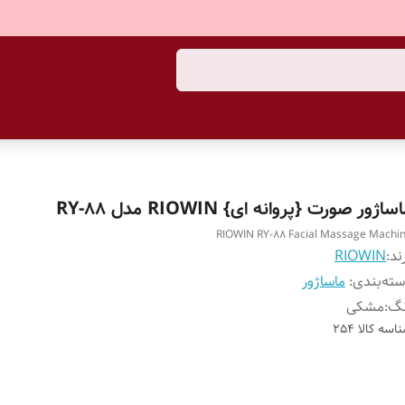
ساژور صورت {پروانه ای} RIOWIN مدل RY-88
RIOWIN RY-88 Facial Massage Machi
ند:
RIOWIN
ته‌بندی
:
ماساژور
نگ
:
مشکی
اسه کالا
254