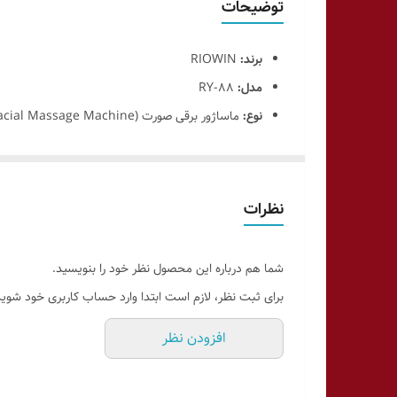
توضیحات
برند:
RIOWIN
مدل:
RY-88
نوع:
ماساژور برقی صورت (Facial Massage Machine)
کاربرد:
جوانسازی پوست، افزایش گردش خون، کاهش چ
توان موتور:
کم‌صدا و مناسب برای استفاده روزانه
سطوح سرعت:
چند حالت قابل تنظیم (Low / Medium / High)
نظرات
منبع تغذیه:
باتری قابل شارژ (USB)
زمان کارکرد:
حدود 2 تا 3 ساعت استفاده مداوم
شما هم درباره این محصول نظر خود را بنویسید.
زمان شارژ:
حدود 2 ساعت
برای ثبت نظر، لازم است ابتدا وارد حساب کاربری خود شوید
افزودن نظر