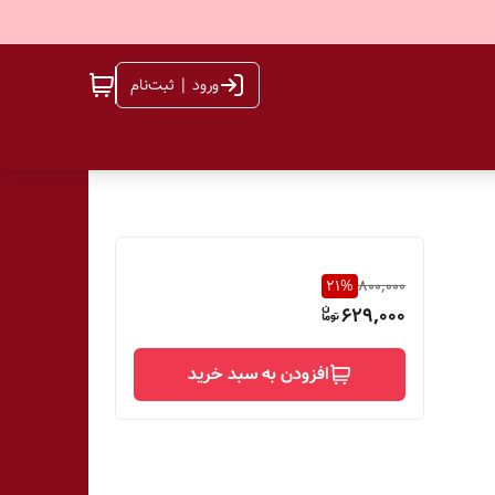
ورود | ثبت‌نام
21
%
800,000
629,000
افزودن به سبد خرید