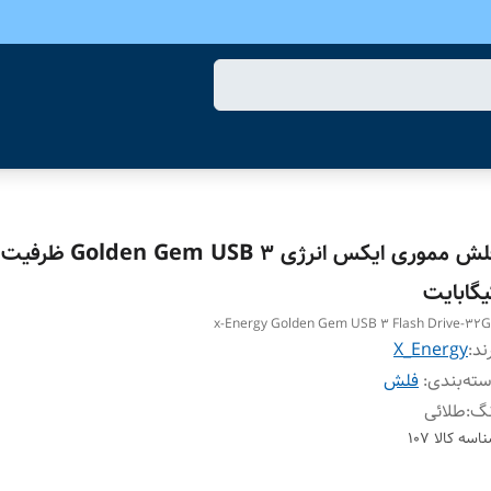
یگابایت
x-Energy Golden Gem USB 3 Flash Drive-32
ند:
X_Energy
ته‌بندی
:
فلش
نگ
:
طلائی
اسه کالا
107