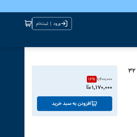
ورود | ثبت‌نام
فلش مموری ایکس انرژی Golden Gem USB 3 ظرفیت 32
16
%
1,400,000
1,170,000
افزودن به سبد خرید