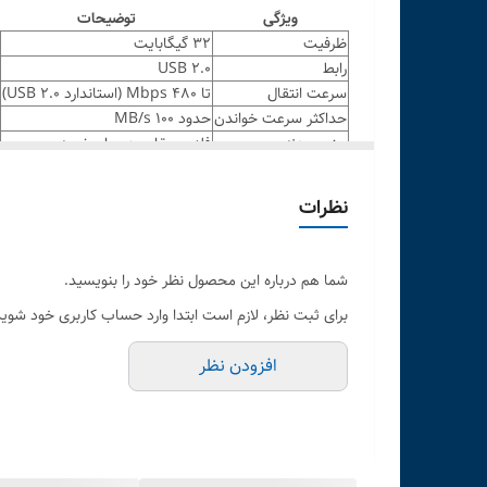
ویژگی
توضیحات
ظرفیت
32 گیگابایت
رابط
USB 2.0
سرعت انتقال
تا 480 Mbps (استاندارد USB 2.0)
حداکثر سرعت خواندن
حدود 100 MB/s
جنس بدنه
فلزی، مقاوم در برابر ضربه
ابعاد
حدود 5 × 19 × 20 میلی‌متر
وزن
2 تا 55 گرم (بسته به بسته‌بندی)
نظرات
سازگاری
Windows, macOS, Linux
گارانتی
بسته به بازار (معمولاً 12 ماه)
شما هم درباره این محصول نظر خود را بنویسید.
برای ثبت نظر، لازم است ابتدا وارد حساب کاربری خود شوید
افزودن نظر