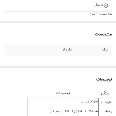
5 سال
شناسه کالا
108
مشخصات
رنگ
نقره ای
توضیحات
ویژگی
توضیحات
ظرفیت
32 گیگابایت
رابط‌ها
USB Type-C + USB-A (دوطرفه)