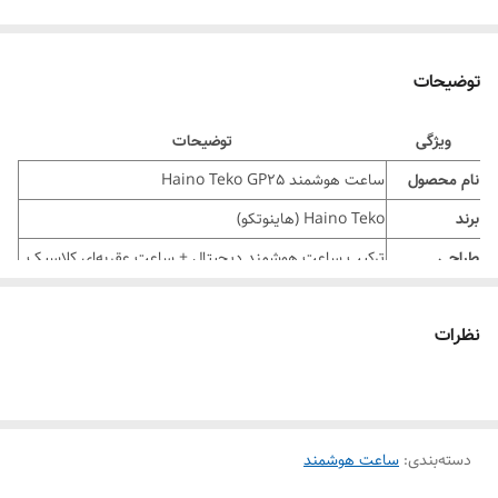
توضیحات
ویژگی
توضیحات
نام محصول
ساعت هوشمند Haino Teko GP25
برند
Haino Teko (هاینوتکو)
طراحی
ترکیب ساعت هوشمند دیجیتال + ساعت عقربه‌ای کلاسیک
صفحه نمایش
رنگی لمسی با رابط کاربری ساده
نظرات
بند
سیلیکونی قابل تعویض
امکانات
پایش ضربان قلب، فشار خون، اکسیژن خون (SpO2)، پایش
سلامت
خواب
امکانات
حالت‌های ورزشی متنوع (دویدن، دوچرخه‌سواری، فوتبال و
دسته‌بندی
:
ساعت هوشمند
ورزشی
…)