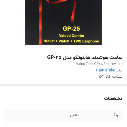
ساعت هوشمند هاینوتکو مدل GP-25
Haino Teko GP25 Smartwatch
برند:
HainoTeko
شناسه کالا
162
مشخصات
رنگ
طلائی