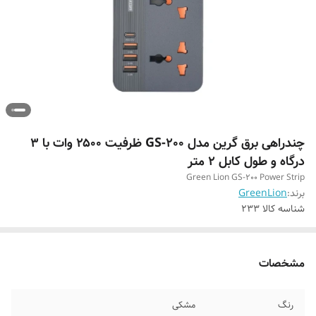
چندراهی برق گرین مدل GS-200 ظرفیت ۲۵۰۰ وات با ۳
درگاه و طول کابل ۲ متر
Green Lion GS-200 Power Strip
برند:
GreenLion
شناسه کالا
233
مشخصات
رنگ
مشکی