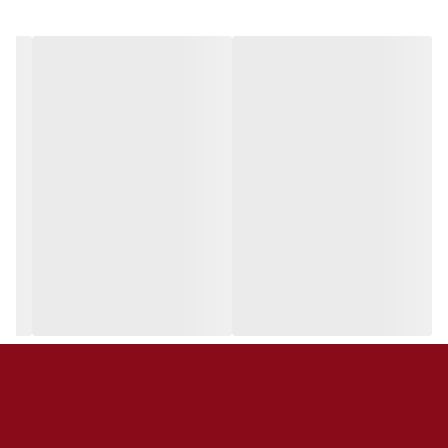
۱ عدد USB-C
حداکثر ولتاژ:
250V
حداکثر جریان:
10A
حداکثر توان:
2500W