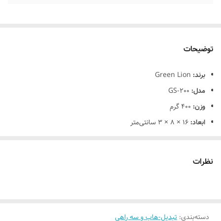
توضیحات
برند:
Green Lion
مدل:
GS-200
وزن:
400 گرم
ابعاد:
16 × 8 × 3 سانتی‌متر
جنس بدنه:
پلاستیک ABS و پلی‌کربنات ضدحریق (مقاوم تا 850 درجه
سانتی‌گراد)
نظرات
طول کابل:
2 متر (دوشاخه UK)
سوکت‌ها:
۳ عدد یونیورسال (سازگار با همه دوشاخه‌ها)
۴ عدد USB-A
دسته‌بندی
:
تبدیل-هاب و سه راهی