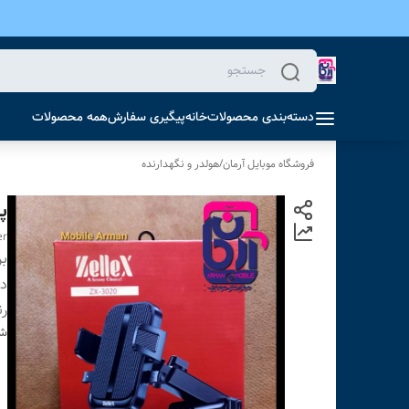
دسته‌بندی محصولات
خانه
پیگیری سفارش
همه محصولات
فروشگاه موبایل آرمان
/
هولدر و نگهدارنده
پا
er
بر
دس
ر
شن