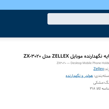
یه نگهدارنده موبایل ZELLEX مدل ZX-3020
ZX3020 — Desktop Mobile Phone Hold
ند:
Zellex
ته‌بندی
:
هولدر و نگهدارنده
نگ
:
مشکی
اسه کالا
318