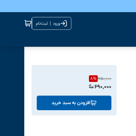
ورود | ثبت‌نام
8
%
750,000
690,000
افزودن به سبد خرید