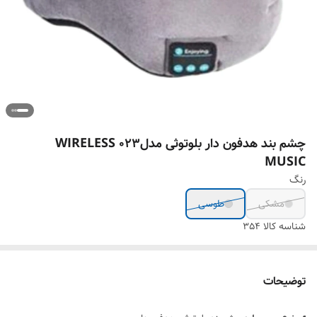
چشم بند هدفون دار بلوتوثی مدل023 WIRELESS
MUSIC
رنگ
مشکی
طوسی
شناسه کالا
354
توضیحات