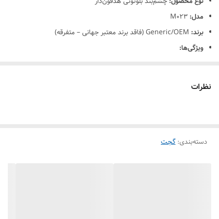
نوع محصول:
چشم‌بند بلوتوثی هدفون‌دار
مدل:
M023
برند:
Generic/OEM (فاقد برند معتبر جهانی – متفرقه)
ویژگی‌ها:
طراحی ارگونومیک برای پوشاندن کامل چشم و جلوگیری از ورود نور
مجهز به هدفون بلوتوث داخلی برای پخش موسیقی یا فایل صوتی
نظرات
اتصال بی‌سیم از طریق Bluetooth (نسخه 4.2 یا بالاتر بسته به مدل)
کیفیت صدای مناسب با قابلیت پاسخگویی به تماس تلفنی
پارچه نرم و ضد حساسیت، مناسب برای خواب راحت
دسته‌بندی
:
گجت
باتری داخلی قابل شارژ با کابل USB
مدت زمان کارکرد: حدود 6–8 ساعت پخش موسیقی
کاربرد:
کمک به خواب راحت در منزل یا سفر
گوش دادن به موسیقی یا فایل‌های آرامش‌بخش هنگام استراحت