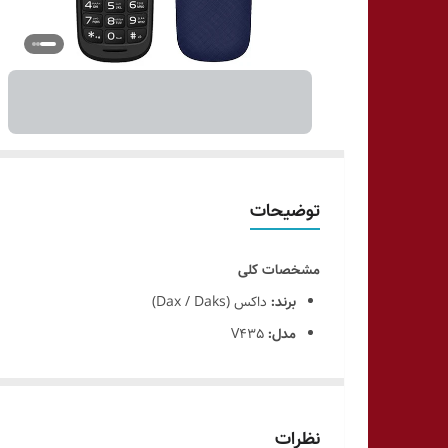
توضیحات
مشخصات کلی
برند:
داکس (Dax / Daks)
مدل:
V435
نوع دستگاه:
گوشی ساده (Feature Phone)
تعداد سیم‌کارت:
دو سیم‌کارت
شبکه قابل پشتیبانی:
2G
نظرات