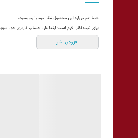
کاربری:
تماس، پیامک، استفاده روزمره سبک
طراحی و ساخت
شما هم درباره این محصول نظر خود را بنویسید.
جنس بدنه:
پلاستیک مقاوم
برای ثبت نظر، لازم است ابتدا وارد حساب کاربری خود شوید
نوع صفحه‌کلید:
دکمه‌ای
افزودن نظر
چراغ‌قوه:
دارد
طراحی:
کلاسیک، خوش‌دست و سبک
اسپیکر قوی:
معمولاً دارد (ویژگی رایج در سری V)
نمایشگر
نوع صفحه‌نمایش:
TFT
اندازه:
حدود 2.4 اینچ
رزولوشن:
QVGA
حافظه
حافظه داخلی:
64 مگابایت
رم:
32 مگابایت