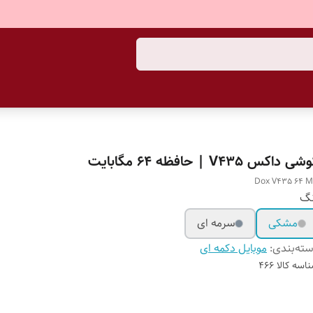
ی داکس V435 | حافظه 64 مگابایت
Dox V435 64 
نگ
مشکی
سرمه ای
ته‌بندی
:
موبایل دکمه ای
اسه کالا
466