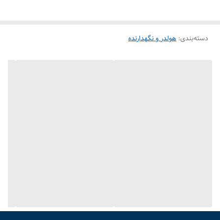
نوع گیره: هولدر فنری قابل تنظیم
قابلیت چرخش: 360 درجه
دسته‌بندی
:
هولدر و نگهدارنده
ارتفاع: قابل تنظیم (معمولاً بین 15 تا 25 سانتی‌متر)