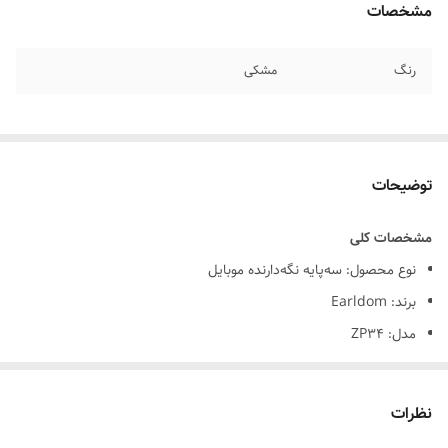
مشخصات
رنگ
مشکی
توضیحات
مشخصات کلی
نوع محصول: سه‌پایه نگه‌دارنده موبایل
برند: Earldom
مدل: ZP34
نوع پایه: سه‌پایه رومیزی/قابل حمل
سازگاری: مناسب برای انواع گوشی‌های هوشمند
نظرات
جنس بدنه: پلاستیک ABS + آلومینیوم (بسته به نسخه)