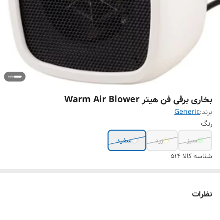
بخاری برقی فن هیتر Warm Air Blower
برند:
Generic
رنگ
سبز
زرد
سفید
شناسه کالا
514
نظرات