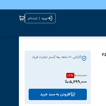
ورود | ثبت‌نام
 Blaze B50 USB 3 ظرفیت 256
گارانتی 60 ماهه رها گستر تجارت فرزاد
18
%
7,000,000
5,699,000
افزودن به سبد خرید