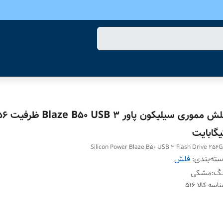
فلش مموری سیلیکون پاور
یگابایت
Silicon Power Blaze B50 USB 3 Flash Drive 256
ته‌بندی
:
فلش
نگ
:
مشکی
اسه کالا
516