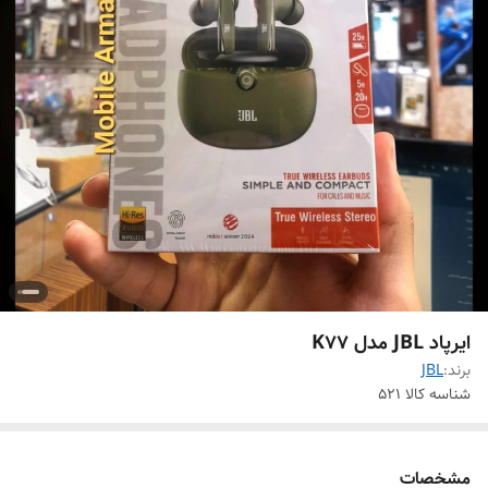
ایرپاد JBL مدل K77
برند:
JBL
شناسه کالا
521
مشخصات