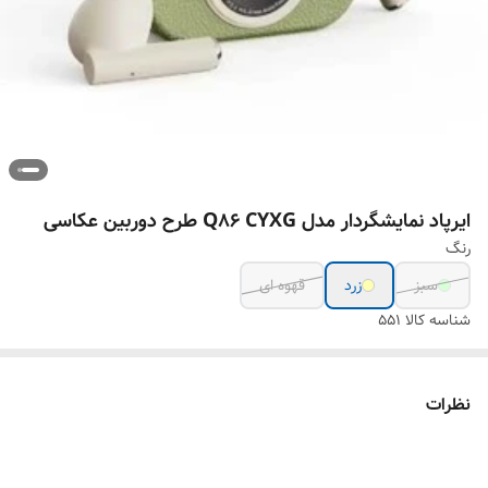
ایرپاد نمایشگردار مدل Q86 CYXG طرح دوربین عکاسی
رنگ
سبز
زرد
قهوه ای
شناسه کالا
551
نظرات