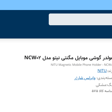
لدر گوشی موبایل مگنتی نیتو مدل NCW02
NITU Magnetic Mobile Phone Holder - NCW
ند:
NITU
ته‌بندی
:
وایرلس شارژر
نگ
:
مشکی
اسه کالا
575