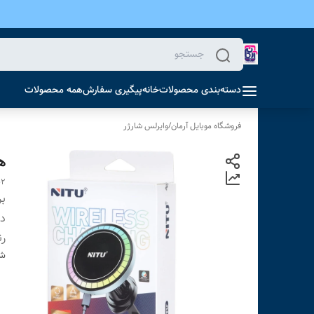
دسته‌بندی محصولات
خانه
پیگیری سفارش
همه محصولات
فروشگاه موبایل آرمان
/
وایرلس شارژر
هو
02
بر
دس
ر
شن