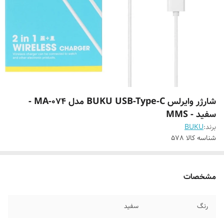
شارژر وایرلس BUKU USB-Type-C مدل MA-074 -
سفید - MMS
برند:
BUKU
شناسه کالا
578
مشخصات
رنگ
سفید