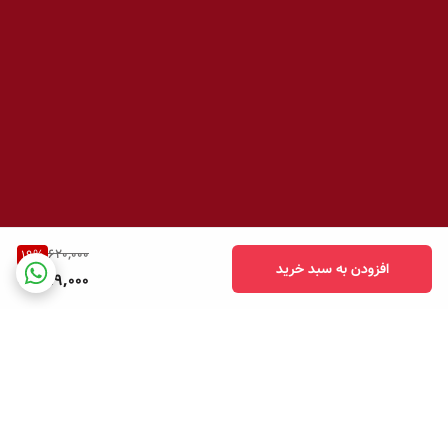
620,000
19
%
افزودن به سبد خرید
499,000