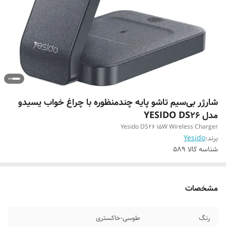
شارژر بی‌سیم تاشو پایه چندمنظوره با چراغ خواب یسیدو
مدل YESIDO DS26
Yesido DS26 15W Wireless Charger
برند:
Yesido
شناسه کالا
589
مشخصات
رنگ
طوسی-خاکستری