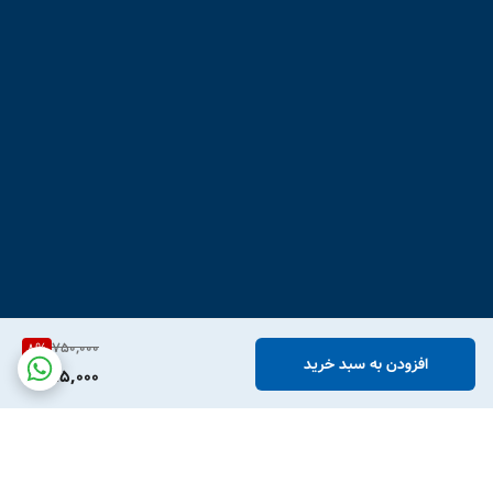
750,000
8
%
افزودن به سبد خرید
685,000