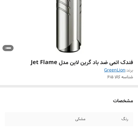
فندک اتمی ضد باد گرین لاین مدل Jet Flame
برند:
GreenLion
شناسه کالا
615
مشخصات
رنگ
مشکی