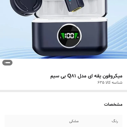
میکروفون یقه ای مدل Q81 بی سیم
شناسه کالا
635
مشخصات
رنگ
مشکی