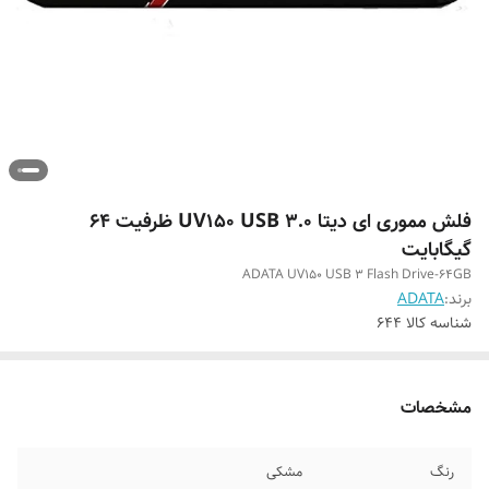
فلش مموری ای دیتا UV150 USB 3.0 ظرفیت 64
گیگابایت
ADATA UV150 USB 3 Flash Drive-64GB
برند:
ADATA
شناسه کالا
644
مشخصات
رنگ
مشکی